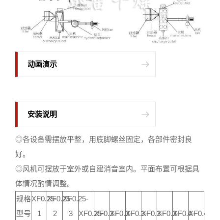
动画演示
安装说明
◎各设备需摆放平整，用底脚螺丝固定，各部件密封良
好。
◎风机可摆放于室外或自建消音室内。平面布置可根据具
体情况酌情调整。
规格
XF0.25-
XF0.25-
XF0.25-
型号
1
2
3
XF0.25-
XF0.3-
XF0.3-
XF0.3-
XF0.3-
XF0.3-
XF0.4-
XF0.4-