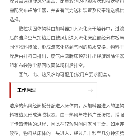
燥只需选择旋风分离器，比重较轻的小颗粒状和粉状物料
需配套布袋除尘器，并备有气力送料装置及皮带输送机供
选择。
散粒状固体物料由加料器加入流化床干燥器中，过滤
后的洁净空气加热后由鼓风机送入流化床底部经分布板与
固体物料接触，形成流态化达到气固的热质交换。物料干
燥后由排料口排出，废气由沸腾床顶部排出经旋风除尘器
组和布袋除尘器回收固体粉料后排空。
蒸气、电、热风炉均可配用(按用户要求配套)。
工作原理
洁净的热风经阀板分配进入床体内，从加料器进入的湿物
料被热风形成沸腾状态。由于热风与物料广泛接触，增强
了传热传质的过程，因此在较短时间内就可干燥。如用连
续型，物料从床体的一头进入，经过几十秒至几分钟沸腾