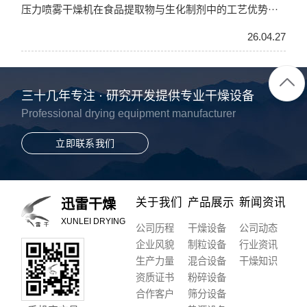
压力喷雾干燥机在食品提取物与生化制剂中的工艺优势···
26.04.27
三十几年专注 · 研究开发提供专业干燥设备
Professional drying equipment manufacturer
立即联系我们
关于我们
产品展示
新闻资讯
迅雷干燥
XUNLEI DRYING
公司历程
干燥设备
公司动态
企业风貌
制粒设备
行业资讯
生产力量
混合设备
干燥知识
资质证书
粉碎设备
合作客户
筛分设备