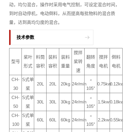
动，均匀混合，操作时采用电气控制，可设定混合时间，
到时自动停机，电动倒料，从而提高每批物料的混合质
量，达到高均匀度的混合。
技术参数
搅拌
桨叶
料筒
装料
装料
翻转
搅拌
倒料
型号
桨转
形式
容积
容积
重量
角度
电机
电机
速
CH-
S式单
﹤
20L
20L
20kg
24r/min
0.75kw
0.12kw
30
桨
105°
CH-
S式单
﹤
30L
30L
30kg
24r/min
1.5kw
0.18kw
50
桨
105°
CH-
S式单
﹤
60L
60L
60kg
24r/min
2.2kw
0.55kw
100
桨
105°