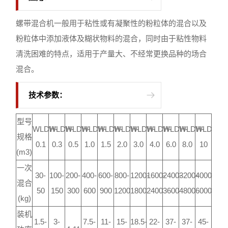
螺带混合机一般用于粘性或有凝聚性的粉粒体的混合以及
粉粒体中添加液体及糊状物料的混合，同时由于粘性物料
清洗困难的特点，适用于产量大、不经常更换品种的场合
混合。
技术参数：
型号
WLDH-
WLDH-
WLDH-
WLDH-
WLDH-
WLDH-
WLDH-
WLDH-
WLDH-
WLDH-
WLDH-
规格
0.1
0.3
0.5
1.0
1.5
2.0
3.0
4.0
6.0
8.0
10
(m3)
一次
30-
100-
200-
400-
600-
800-
1200-
1600-
2400-
3200-
4000-
混合
50
150
300
600
900
1200
1800
2400
3600
4800
6000
(kg)
装机
1.5-
3-
7.5-
11-
15-
18.5-
22-
37-
37-
45-