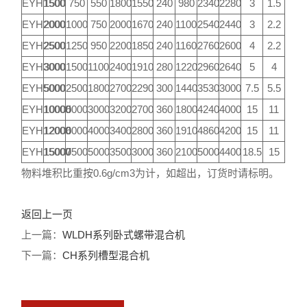
EYH1500
1500
750
550
1800
1550
240
980
2340
2280
3
1.5
EYH2000
2000
1000
750
2000
1670
240
1100
2540
2440
3
2.2
EYH2500
2500
1250
950
2200
1850
240
1160
2760
2600
4
2.2
EYH3000
3000
1500
1100
2400
1910
280
1220
2960
2640
5
4
EYH5000
5000
2500
1800
2700
2290
300
1440
3530
3000
7.5
5.5
EYH10000
10000
5000
3000
3200
2700
360
1800
4240
4000
15
11
EYH12000
12000
6000
4000
3400
2800
360
1910
4860
4200
15
11
EYH15000
15000
7500
5000
3500
3000
360
2100
5000
4400
18.5
15
物料堆积比重按0.6g/cm3为计，如超出，订货时请标明。
返回上一页
上一篇：
WLDH系列卧式螺带混合机
下一篇：
CH系列槽型混合机