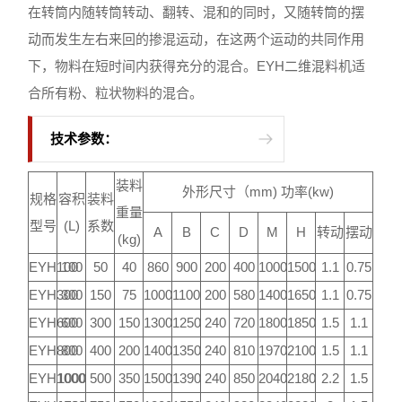
在转筒内随转筒转动、翻转、混和的同时，又随转筒的摆
动而发生左右来回的掺混运动，在这两个运动的共同作用
下，物料在短时间内获得充分的混合。EYH二维混料机适
合所有粉、粒状物料的混合。
技术参数：
装料
外形尺寸（mm) 功率(kw)
规格
容积
装料
重量
型号
(L)
系数
A
B
C
D
M
H
转动
摆动
(kg)
EYH100
100
50
40
860
900
200
400
1000
1500
1.1
0.75
EYH300
300
150
75
1000
1100
200
580
1400
1650
1.1
0.75
EYH600
600
300
150
1300
1250
240
720
1800
1850
1.5
1.1
EYH800
800
400
200
1400
1350
240
810
1970
2100
1.5
1.1
EYH1000
1000
500
350
1500
1390
240
850
2040
2180
2.2
1.5