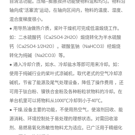
自清洁功能。压缩--膨胀搅拌功能使物料混和均匀。物料沿
轴向成"活塞流"运动，在轴向区间内，物料的温度、湿度、
混合度梯度很小。
● 用导热油做热介质，桨叶干燥机可完成低温煅烧工作。
如：二水硫酸钙（Ca2SO4·2H2O）煅烧转化为半水硫酸
钙（Ca2SO4·1/2H2O）。碳酸氢钠（NaHCO3）经煅烧
转化为纯碱（Na2CO3）等。
● 通入冷却介质，如水、冷却盐水等即可用来冷却。如：
使用于纯碱行业的桨叶式凉碱机，取代老式的空气冷却凉
碱机，节省了能源及尾气处理设备，降低了操作费用 ，还
可用于钛白粉、镍铁合金粉及各种粉粒状物料的冷却。在
单台机里可以将物料从1000℃冷却到小于40℃。
● 干燥,设备主要的功能，不使用热空气，使溶剂回收、能
源消耗、环境控制处于易处理的理想状态。对需回收溶
剂、易燃易氧化热敏性物料尤为适应。已广泛用于精细化