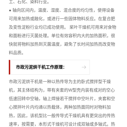
工、石化、染料行业。
● 轴向区间内，温度、湿度、混合度的均匀性，使得设备
可用来加热或融化，或进行一些固体物料反应。在复合肥
及变性淀粉行业均已成功使用。 桨叶干燥机可用来对食物
和面粉进行灭菌处理。单位有效容积内大的加热面积，很
快就将物料加热到灭菌温度，避免了长时间加热而改变物
料品质。
市政污泥烘干机工作原理：
市政污泥烘干机是一种以热传导为主的卧式搅拌型干燥
机，其主体结构为，带有夹套的W型壳内装有成对的空心
低速回转中空轴，轴上焊接若干搅拌中空叶片，夹套和空
心搅拌叶片内均通以热载体，两种加热面同时对物料加
热，因此，该机型比一般传导式干燥机具有更突出的传热
速率，按需要，本形式干燥机可设计成双轴或多轴式。热