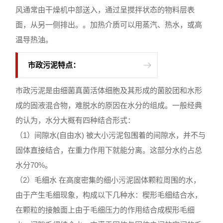
风通常由干燥机中部送入，通过呈搅拌状态的物料层表
面，从另一侧排出。。加热介质可以用蒸汽、热水，或高
温导热油。
市政污泥特点：
市政污泥是由细菌真菌活体细胞及其形成的菌胶团和水形
成的固液混合物，难脱水的原因在水分的组成。一般经典
的认为，水分大概有四种结合形式：
（1）间隙水(自由水) 被大小污泥包围着的间隙水，并不与
固体直接结合，在重力作用下就能分离。这部分水约占总
水分70%。
（2）毛细水 在高度密集的细小污泥固体颗粒周围的水，
由于产生毛细现象，构成以下几种水：楔形毛细结合水，
在颗粒的接触面上由于毛细压力的作用结合成楔形毛细