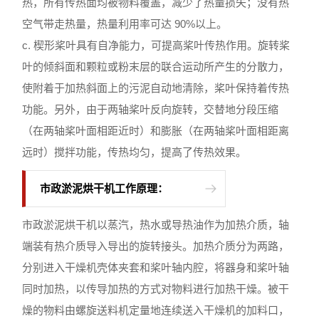
热，所有传热面均被物料覆盖，减少了热量损失；没有热
空气带走热量，热量利用率可达 90%以上。
c. 楔形桨叶具有自净能力，可提高桨叶传热作用。旋转桨
叶的倾斜面和颗粒或粉末层的联合运动所产生的分散力，
使附着于加热斜面上的污泥自动地清除，桨叶保持着传热
功能。另外，由于两轴桨叶反向旋转，交替地分段压缩
（在两轴桨叶面相距近时）和膨胀（在两轴桨叶面相距离
远时）搅拌功能，传热均匀，提高了传热效果。
市政淤泥烘干机工作原理：
市政淤泥烘干机以蒸汽，热水或导热油作为加热介质，轴
端装有热介质导入导出的旋转接头。加热介质分为两路，
分别进入干燥机壳体夹套和桨叶轴内腔，将器身和桨叶轴
同时加热，以传导加热的方式对物料进行加热干燥。被干
燥的物料由螺旋送料机定量地连续送入干燥机的加料口，