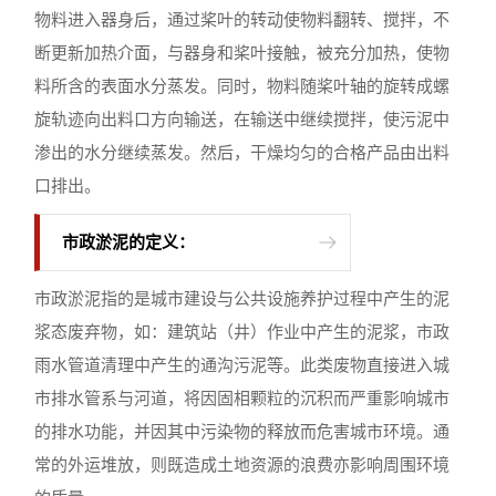
物料进入器身后，通过桨叶的转动使物料翻转、搅拌，不
断更新加热介面，与器身和桨叶接触，被充分加热，使物
料所含的表面水分蒸发。同时，物料随桨叶轴的旋转成螺
旋轨迹向出料口方向输送，在输送中继续搅拌，使污泥中
渗出的水分继续蒸发。然后，干燥均匀的合格产品由出料
口排出。
市政淤泥的定义：
市政淤泥指的是城市建设与公共设施养护过程中产生的泥
浆态废弃物，如：建筑站（井）作业中产生的泥浆，市政
雨水管道清理中产生的通沟污泥等。此类废物直接进入城
市排水管系与河道，将因固相颗粒的沉积而严重影响城市
的排水功能，并因其中污染物的释放而危害城市环境。通
常的外运堆放，则既造成土地资源的浪费亦影响周围环境