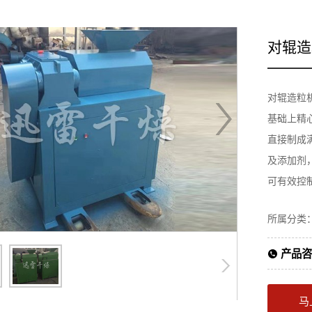
对辊造
对辊造粒
基础上精
直接制成
及添加剂
可有效控制
所属分类
产品咨
马