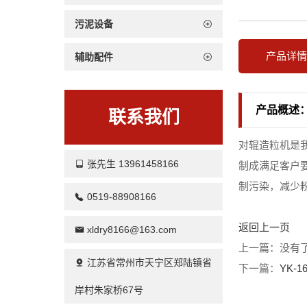
污泥设备
产品详
辅助配件
产品概述
联系我们
对辊造粒机是
张先生 13961458166
制成满足客户
制污染，减少
0519-88908166
返回上一页
xldry8166@163.com
上一篇：没有
江苏省常州市天宁区郑陆镇省
下一篇：
YK-
岸村朱家桥67号