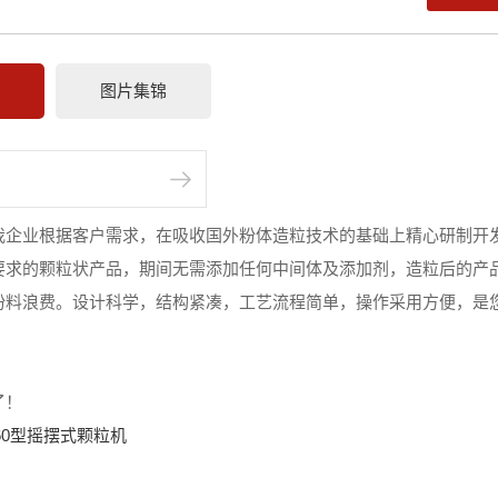
情
图片集锦
：
我企业根据客户需求，在吸收国外粉体造粒技术的基础上精心研制开
要求的颗粒状产品，期间无需添加任何中间体及添加剂，造粒后的产
粉料浪费。设计科学，结构紧凑，工艺流程简单，操作采用方便，是
了！
160型摇摆式颗粒机