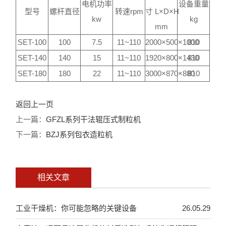
电机功率
设备重量
型号
螺杆直径
转速rpm
寸 L×D×H
kw
kg
mm
SET-100
100
7.5
11~110
2000×500×1000
810
SET-140
140
15
11~110
1920×800×1430
810
SET-180
180
22
11~110
3000×870×880
810
返回上一页
上一篇：
GFZL系列干法辊压式制粒机
下一篇：
BZJ系列包衣造粒机
相关文章
工业干燥机：你可能忽略的关键设备
26.05.29