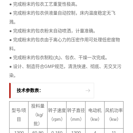
● 完成粉末的包衣工艺重复性极高。
● 完成粉末的包衣供液量自动控制，床内温度稳定无飞
溅。
● 完成粉末的包衣粉末自动喷洒，计量准确。
● 完成粉末的包衣由于离心力的压密作用可处理低密度物
料。
● 完成粉末的包衣制粒(丸)、包衣、干燥一次完成。
● 设计、制造符合GMP规范，清洗快速、彻底、无交叉污
染。
技术参数表：
投料量
型号/项
转子速度
转子直径
电动机
风机功率
（kg/
目
（rpm）
（mm）
（kw）
（kw）
批）
1300
60-90
0-150
1300
4
11