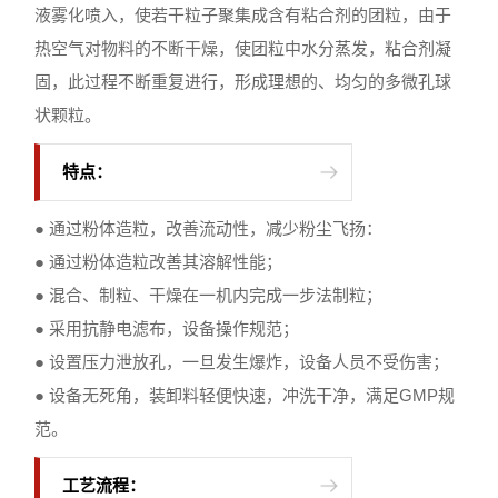
液雾化喷入，使若干粒子聚集成含有粘合剂的团粒，由于
热空气对物料的不断干燥，使团粒中水分蒸发，粘合剂凝
固，此过程不断重复进行，形成理想的、均匀的多微孔球
状颗粒。
特点：
● 通过粉体造粒，改善流动性，减少粉尘飞扬：
● 通过粉体造粒改善其溶解性能；
● 混合、制粒、干燥在一机内完成一步法制粒；
● 采用抗静电滤布，设备操作规范；
● 设置压力泄放孔，一旦发生爆炸，设备人员不受伤害；
● 设备无死角，装卸料轻便快速，冲洗干净，满足GMP规
范。
工艺流程：