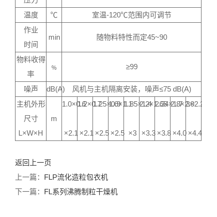
温度
℃
室温-120℃范围内可调节
作业
min
随物料特性而定45~90
时间
物料收得
﹪
≥99
率
噪声
dB(A)
风机与主机隔离安装，噪声≤75 dB(A)
主机外形
1.0×0.6
1.2×0.7
1.25×0.9
1.6×1.1
1.85×1.4
2.2×1.65
2.34×1.7
2.8×2.0
3×2.25
尺寸
m
L×W×H
×2.1
×2.1
×2.5
×2.5
×3
×3.3
×3.8
×4.0
×4.4
返回上一页
上一篇：
FLP流化造粒包衣机
下一篇：
FL系列沸腾制粒干燥机